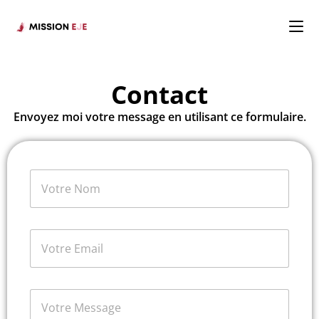
Contact
Envoyez moi votre message en utilisant ce formulaire.
N
a
m
e
o
*
E
r
m
C
a
o
i
m
l
m
C
*
e
o